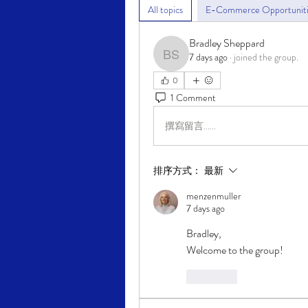
All topics
E-Commerce Opportunitie
Bradley Sheppard
7 days ago
·
joined the group.
Bradley Sheppard
0
1 Comment
撰寫留言......
排序方式：
最新
menzenmuller
7 days ago
Bradley,
Welcome to the group!
按讚