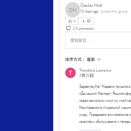
Declan Holt
13 days ago
·
joined the group.
Declan Holt
0
2 Comments
撰寫留言......
排序方式：
最新
Theodore Lawrence
7月25日
Здравствуйте! Недавно пришлось и
«Домашний Мастер». Решила офор
через несколько минут со мной св
Неисправность стиральной машины 
уходу. Порадовало внимательное о
качеством обслуживания и теперь