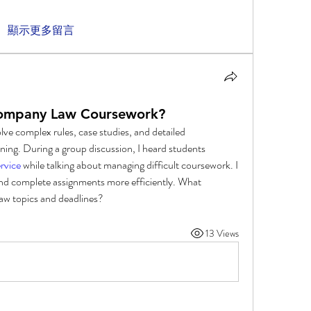
顯示更多留言
ompany Law Coursework?
e complex rules, case studies, and detailed 
ning. During a group discussion, I heard students 
rvice 
while talking about managing difficult coursework. I 
d complete assignments more efficiently. What 
aw topics and deadlines?
13 Views