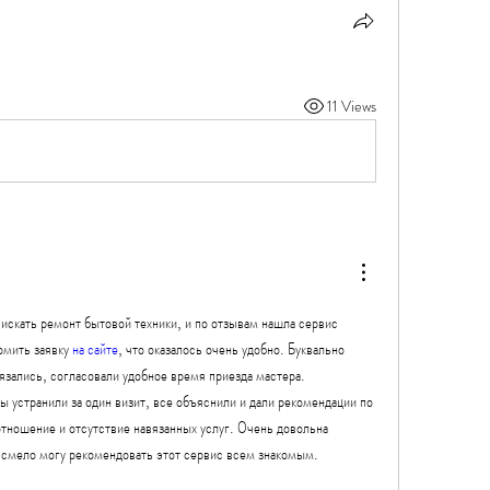
11 Views
скать ремонт бытовой техники, и по отзывам нашла сервис 
мить заявку 
на сайте
, что оказалось очень удобно. Буквально 
язались, согласовали удобное время приезда мастера. 
устранили за один визит, все объяснили и дали рекомендации по 
тношение и отсутствие навязанных услуг. Очень довольна 
 смело могу рекомендовать этот сервис всем знакомым.