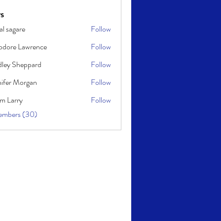
 an unstoppable (1)
Digital Marketing & Social Media (0)
s
al sagare
Follow
odore Lawrence
Follow
dley Sheppard
Follow
Sheppard
nifer Morgan
Follow
m Larry
Follow
Members (30)