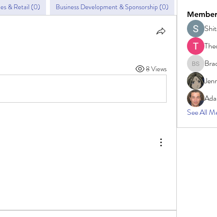
s & Retail (0)
Business Development & Sponsorship (0)
Selling like
Member
Shit
The
Bra
8 Views
Bradley 
Jen
Ada
See All 