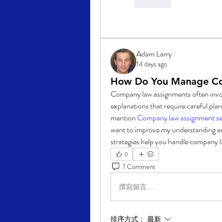
按讚
Adam Larry
14 days ago
How Do You Manage C
Company law assignments often involv
explanations that require careful plan
mention 
Company law assignment se
want to improve my understanding an
strategies help you handle company l
0
1 Comment
撰寫留言......
排序方式：
最新