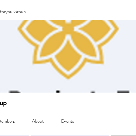
sforyou Group
oup
embers
About
Events