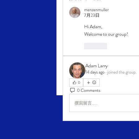
menzenmuller
7月23日
Hi Adam,
Welcome to our group!
按讚
Adam Larry
14 days ago
·
joined the group.
0
0 Comments
撰寫留言......
Margit Enzenmuller