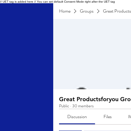
// UET tag is added here // You can set default Consent Mode right after the UET tag
Home
Groups
Great Product
Great Productsforyou Gr
Public
·
30 members
Discussion
Files
M